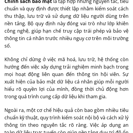
Chính sách bảo mật
là tập hợp những nguyên tắc, tiêu
chuẩn và quy định được thiết lập nhằm kiểm soát cách
thu thập, lưu trữ và sử dụng dữ liệu người dùng trên
nền tảng. Bộ quy định này đóng vai trò như lớp khiên
công nghệ, giúp hạn chế truy cập trái phép và bảo vệ
thông tin cá nhân trước nhiều nguy cơ trên môi trường
số.
Không chỉ dừng ở việc mã hoá, lưu trữ, hệ thống còn
hướng đến việc xây dựng trải nghiệm minh bạch trong
mọi hoạt động liên quan đến thông tin hội viên. Sự
xuất hiện của bảo mật dữ liệu cá nhân giúp mỗi người
hiểu rõ quyền lợi của mình, đồng thời chủ động hơn
trong quá trình cung cấp dữ liệu khi tham gia.
Ngoài ra, một cơ chế hiệu quả còn bao gồm nhiều tiêu
chuẩn kỹ thuật, quy trình kiểm soát nội bộ và cách xử lý
thông tin theo nguyên tắc rõ ràng. Việc áp dụng an
toàn dữ liệu trực tuyến còn giúp nền tảng duy trì độ ổn