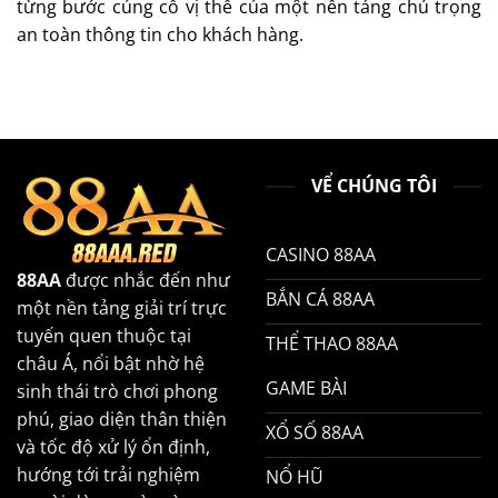
từng bước củng cố vị thế của một nền tảng chú trọng
an toàn thông tin cho khách hàng.
VỂ CHÚNG TÔI
CASINO 88AA
88AA
được nhắc đến như
BẮN CÁ 88AA
một nền tảng giải trí trực
tuyến quen thuộc tại
THỂ THAO 88AA
châu Á, nổi bật nhờ hệ
GAME BÀI
sinh thái trò chơi phong
phú, giao diện thân thiện
XỔ SỐ 88AA
và tốc độ xử lý ổn định,
hướng tới trải nghiệm
NỔ HŨ