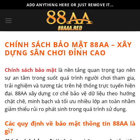
Chuyển
ADD ANYTHING HERE OR JUST REMOVE IT...
đến
nội
dung
CHÍNH SÁCH BẢO MẬT 88AA – XÂY
DỰNG SÂN CHƠI ĐỈNH CAO
Chính sách bảo mật
là nền tảng quan trọng tạo nên
sự an tâm trong suốt quá trình người chơi tham gia,
trải nghiệm và tương tác trên hệ thống trực tuyến hiện
đại. 88AA xây dựng cơ chế bảo vệ dữ liệu theo hướng
chặt chẽ, minh bạch và tối ưu nhiều lớp an toàn nhằm
giảm thiểu rủi ro phát sinh trong quá trình sử dụng.
Các quy định về bảo mật thông tin 88AA là
gì?