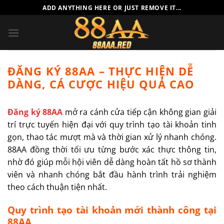
Chuyển
ADD ANYTHING HERE OR JUST REMOVE IT...
đến
nội
dung
ĐĂNG KÝ 88AA – THỰC HIỆN DỄ
DÀNG, CÁ CƯỢC HIỆU QUẢ CAO
Đăng ký 88AA
mở ra cánh cửa tiếp cận không gian giải
trí trực tuyến hiện đại với quy trình tạo tài khoản tinh
gọn, thao tác mượt mà và thời gian xử lý nhanh chóng.
88AA đồng thời tối ưu từng bước xác thực thông tin,
nhờ đó giúp mỗi hội viên dễ dàng hoàn tất hồ sơ thành
viên và nhanh chóng bắt đầu hành trình trải nghiệm
theo cách thuận tiện nhất.
Quy trình tạo tài khoản mới thành công tại
88AA