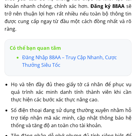
khoản nhanh chóng, chính xác hơn.
Đăng ký 88AA
sẽ
trở nên thuận lợi hơn rất nhiều nếu toàn bộ thông tin
được cung cấp ngay từ đầu một cách đồng nhất và rõ
ràng.
Có thể bạn quan tâm
Đăng Nhập 88AA – Truy Cập Nhanh, Cược
Thưởng Siêu Tốc
Họ và tên đầy đủ theo giấy tờ cá nhân để phục vụ
quá trình xác minh danh tính thành viên khi cần
thực hiện các bước xác thực nâng cao.
Số điện thoại đang sử dụng thường xuyên nhằm hỗ
trợ tiếp nhận mã xác minh, cập nhật thông báo hệ
thống và tăng độ an toàn cho tài khoản.
Tên đăng nhập dễ nhớ nhưng đủ tính riêng biệt để