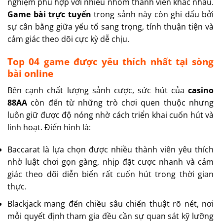
nghiệm phù hợp với nhiều nhóm thành viên khác nhau.
Game bài trực tuyến
trong sảnh này còn ghi dấu bởi
sự cân bằng giữa yếu tố sang trọng, tính thuận tiện và
cảm giác theo dõi cực kỳ dễ chịu.
Top 04 game được yêu thích nhất tại sòng
bài online
Bên cạnh chất lượng sảnh cược, sức hút của
casino
88AA
còn đến từ những trò chơi quen thuộc nhưng
luôn giữ được độ nóng nhờ cách triển khai cuốn hút và
linh hoạt. Điển hình là:
Baccarat là lựa chọn được nhiều thành viên yêu thích
nhờ luật chơi gọn gàng, nhịp đặt cược nhanh và cảm
giác theo dõi diễn biến rất cuốn hút trong thời gian
thực.
Blackjack mang đến chiều sâu chiến thuật rõ nét, nơi
mỗi quyết định tham gia đều cần sự quan sát kỹ lưỡng