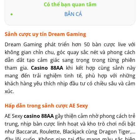
Có thể bạn quan tâm
BẮN CÁ
Sảnh cược uy tín Dream Gaming
Dream Gaming phát triển hơn 50 bàn cược live với
không gian chỉn chu, góc quay sắc nét và phong cách
dẫn dắt tạo cảm giác sang trọng trong từng phiên
tham gia.
Casino 88AA
khi kết hợp cùng sảnh này
mang đến trải nghiệm tinh tế, phù hợp với những
khách hàng yêu thích nhịp đầu tư có chiều sâu và cảm
xúc.
Hấp dẫn trong sảnh cược AE Sexy
AE Sexy
casino 88AA
gây thiện cảm nhờ phong cách trẻ
trung, nhịp bàn cược linh hoạt và kho trò chơi nổi bật
như Baccarat, Roulette, Blackjack cùng Dragon Tiger,…
đầy lôi cuốn. Không gian tại đây mang màu sắc hiện