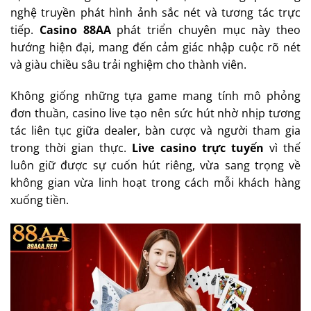
nghệ truyền phát hình ảnh sắc nét và tương tác trực
tiếp.
Casino 88AA
phát triển chuyên mục này theo
hướng hiện đại, mang đến cảm giác nhập cuộc rõ nét
và giàu chiều sâu trải nghiệm cho thành viên.
Không giống những tựa game mang tính mô phỏng
đơn thuần, casino live tạo nên sức hút nhờ nhịp tương
tác liên tục giữa dealer, bàn cược và người tham gia
trong thời gian thực.
Live casino trực tuyến
vì thế
luôn giữ được sự cuốn hút riêng, vừa sang trọng về
không gian vừa linh hoạt trong cách mỗi khách hàng
xuống tiền.