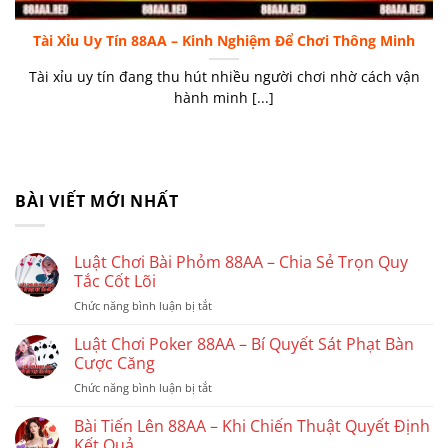
Tài Xỉu Uy Tín 88AA – Kinh Nghiệm Để Chơi Thông Minh
Tài xỉu uy tín đang thu hút nhiều người chơi nhờ cách vận
hành minh [...]
BÀI VIẾT MỚI NHẤT
Luật Chơi Bài Phỏm 88AA – Chia Sẻ Trọn Quy
Tắc Cốt Lõi
ở
Chức năng bình luận bị tắt
Luật
Chơi
Luật Chơi Poker 88AA – Bí Quyết Sát Phạt Bàn
Bài
Cược Căng
Phỏm
ở
Chức năng bình luận bị tắt
88AA
Luật
–
Chơi
Bài Tiến Lên 88AA – Khi Chiến Thuật Quyết Định
Chia
Poker
Sẻ
Kết Quả