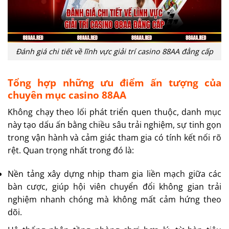
Đánh giá chi tiết về lĩnh vực giải trí casino 88AA đẳng cấp
Tổng hợp những ưu điểm ấn tượng của
chuyên mục casino 88AA
Không chạy theo lối phát triển quen thuộc, danh mục
này tạo dấu ấn bằng chiều sâu trải nghiệm, sự tinh gọn
trong vận hành và cảm giác tham gia có tính kết nối rõ
rệt. Quan trọng nhất trong đó là:
Nền tảng xây dựng nhịp tham gia liền mạch giữa các
bàn cược, giúp hội viên chuyển đổi không gian trải
nghiệm nhanh chóng mà không mất cảm hứng theo
dõi.