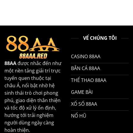
–
Ưu
Bóng
Chuẩn
Đá
Mẹo
Xác
Châu
Theo
Á
Dõi
88AA
Trận
–
Đấu
Chiến
Hiệu
VỂ CHÚNG TÔI
Lược
Quả
Soi
88AA
Kèo
CASINO 88AA
Chuẩn
Xác
88AA
được nhắc đến như
BẮN CÁ 88AA
một nền tảng giải trí trực
tuyến quen thuộc tại
THỂ THAO 88AA
châu Á, nổi bật nhờ hệ
GAME BÀI
sinh thái trò chơi phong
phú, giao diện thân thiện
XỔ SỐ 88AA
và tốc độ xử lý ổn định,
hướng tới trải nghiệm
NỔ HŨ
người dùng ngày càng
hoàn thiện.