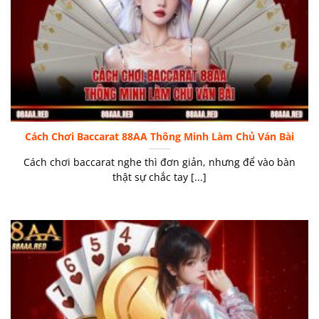
Cách Chơi Baccarat 88AA Thông Minh Làm Chủ Ván Bài
Cách chơi baccarat nghe thì đơn giản, nhưng để vào bàn
thật sự chắc tay [...]