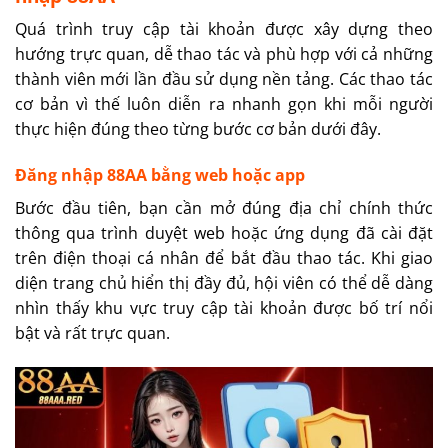
Quá trình truy cập tài khoản được xây dựng theo
hướng trực quan, dễ thao tác và phù hợp với cả những
thành viên mới lần đầu sử dụng nền tảng. Các thao tác
cơ bản
vì thế luôn diễn ra nhanh gọn khi mỗi người
thực hiện đúng theo từng bước cơ bản dưới đây.
Đăng nhập 88AA bằng web hoặc app
Bước đầu tiên, bạn cần mở đúng địa chỉ chính thức
thông qua trình duyệt web hoặc ứng dụng đã cài đặt
trên điện thoại cá nhân để bắt đầu thao tác. Khi giao
diện trang chủ hiển thị đầy đủ, hội viên có thể dễ dàng
nhìn thấy khu vực truy cập tài khoản được bố trí nổi
bật và rất trực quan.