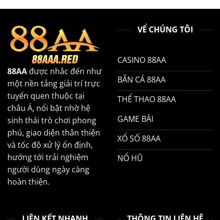
VỂ CHÚNG TÔI
CASINO 88AA
88AA
được nhắc đến như
BẮN CÁ 88AA
một nền tảng giải trí trực
tuyến quen thuộc tại
THỂ THAO 88AA
châu Á, nổi bật nhờ hệ
GAME BÀI
sinh thái trò chơi phong
phú, giao diện thân thiện
XỔ SỐ 88AA
và tốc độ xử lý ổn định,
hướng tới trải nghiệm
NỔ HŨ
người dùng ngày càng
hoàn thiện.
LIÊN KẾT NHANH
THÔNG TIN LIÊN HỆ