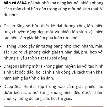
bắn cá 88AA
nổi bật nhờ khả năng kết nối nhiều phong
cách màn chơi hấp dẫn trong cùng một hệ sinh thái. Ví
dụ như:
Ocean King sở hữu thiết kế đại dương rộng lớn, hiệu
ứng chuyển động đẹp mắt và nhiều lớp sinh vật biển
tạo nên cảm giác khám phá luôn tươi mới.
Fishing Disco gây ấn tượng bằng nhịp chơi nhanh, màu
sắc rực rỡ và phong cách giải trí hiện đại, phù hợp với
những ai yêu thích tiết tấu sôi động.
Dragon Fishing mở ra không gian huyền ảo với tạo hình
sinh vật độc đáo, bối cảnh sinh động và cách triển khai
hình ảnh giàu tính điện ảnh.
Deep Sea Hunter tập trung vào cảm giác phiêu lưu
dưới biển sâu, nơi từng khung hình đều được chăm
chút kỹ lưỡng để tăng sức hút thị giác.