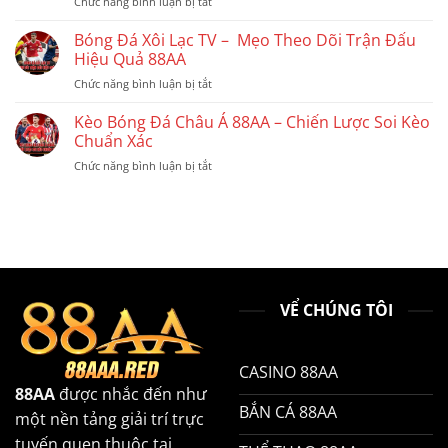
ở
Chức năng bình luận bị tắt
Vietlott
Soi
Xổ
88AA
Chuẩn
Số
Bóng Đá Xôi Lạc TV – Mẹo Theo Dõi Trận Đấu
–
Xác
Nhanh
Mẹo
Hiệu Quả 88AA
Cùng
88AA
Xem
88AA
ở
Chức năng bình luận bị tắt
–
Kết
Bóng
Mẹo
Quả
Đá
Kèo Bóng Đá Châu Á 88AA – Chiến Lược Soi Kèo
Phân
Chuẩn
Xôi
Tích
Chuẩn Xác
Lạc
Giúp
ở
Chức năng bình luận bị tắt
TV
Tối
Kèo
–
Ưu
Bóng
Chuẩn
Đá
Mẹo
Xác
Châu
Theo
Á
Dõi
88AA
Trận
–
Đấu
Chiến
Hiệu
VỂ CHÚNG TÔI
Lược
Quả
Soi
88AA
Kèo
CASINO 88AA
Chuẩn
Xác
88AA
được nhắc đến như
BẮN CÁ 88AA
một nền tảng giải trí trực
tuyến quen thuộc tại