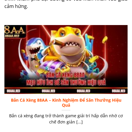
cảm hứng.
Bắn Cá Xèng 88AA – Kinh Nghiệm Để Săn Thưởng Hiệu
Quả
Bắn cá xèng đang trở thành game giải trí hấp dẫn nhờ cơ
chế đơn giản [...]