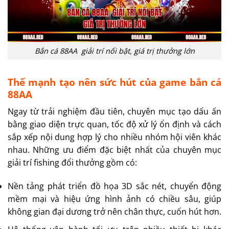
Bắn cá 88AA giải trí nổi bật, giá trị thưởng lớn
Thế mạnh tạo nên sức hút của game bắn cá
88AA
Ngay từ trải nghiệm đầu tiên, chuyên mục tạo dấu ấn
bằng giao diện trực quan, tốc độ xử lý ổn định và cách
sắp xếp nội dung hợp lý cho nhiều nhóm hội viên khác
nhau. Những ưu điểm đặc biệt nhất của chuyên mục
giải trí fishing đổi thưởng gồm có:
Nền tảng phát triển đồ họa 3D sắc nét, chuyển động
mềm mại và hiệu ứng hình ảnh có chiều sâu, giúp
không gian đại dương trở nên chân thực, cuốn hút hơn.