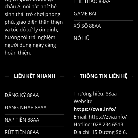
THỂ THAO 88AA
châu Á, nổi bật nhờ hệ
GAME BÀI
sinh thái trò chơi phong
phú, giao diện thân thiện
XỔ SỐ 88AA
và tốc độ xử lý ổn định,
hướng tới trải nghiệm
NỔ HŨ
người dùng ngày càng
hoàn thiện.
LIÊN KẾT NHANH
THÔNG TIN LIÊN HỆ
Thương hiệu: 88aa
ĐĂNG KÝ 88AA
Website:
ĐĂNG NHẬP 88AA
https://zwa.info/
Email: https://zwa.info/
NẠP TIỀN 88AA
Hotline: 028 234 6513
RÚT TIỀN 88AA
Địa chỉ: 15 Đường Số 6,