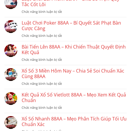
Tắc Cốt Lõi
ở
Chức năng bình luận bị tắt
Luật
Chơi
Luật Chơi Poker 88AA – Bí Quyết Sát Phạt Bàn
Bài
Cược Căng
Phỏm
ở
Chức năng bình luận bị tắt
88AA
Luật
–
Chơi
Bài Tiến Lên 88AA – Khi Chiến Thuật Quyết Định
Chia
Poker
Sẻ
Kết Quả
88AA
Trọn
ở
Chức năng bình luận bị tắt
–
Quy
Bài
Bí
Tắc
Tiến
Xổ Số 3 Miền Hôm Nay – Chia Sẻ Soi Chuẩn Xác
Quyết
Cốt
Lên
Sát
Cùng 88AA
Lõi
88AA
Phạt
ở
Chức năng bình luận bị tắt
–
Bàn
Xổ
Khi
Cược
Số
Kết Quả Xổ Số Vietlott 88AA – Mẹo Xem Kết Quả
Chiến
Căng
3
Thuật
Chuẩn
Miền
Quyết
ở
Chức năng bình luận bị tắt
Hôm
Định
Kết
Nay
Kết
Quả
Xổ Số Nhanh 88AA – Mẹo Phân Tích Giúp Tối Ưu
–
Quả
Xổ
Chia
Chuẩn Xác
Số
Sẻ