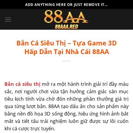
Chuyển
ADD ANYTHING HERE OR JUST REMOVE IT...
đến
nội
dung
Bắn Cá Siêu Thị – Tựa Game 3D
Hấp Dẫn Tại Nhà Cái 88AA
Bắn cá siêu thị
mở ra một hành trình giải trí đầy màu
sắc, nơi người chơi vừa tận hưởng cảm giác săn mục
tiêu kịch tính vừa chờ đón những phần thưởng giá trị
qua từng lượt bắn. 88AA tạo dấu ấn cho sản phẩm này
bằng nền đồ họa 3D sống động, hiệu ứng hình ảnh bắt
mắt và tiết tấu trải nghiệm luôn giữ được sự lôi cuốn
khi cá cược trực tuyến.