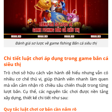
Đánh giá sơ lược về game fishing Bắn cá siêu thị
Chi tiết luật chơi áp dụng trong game bắn cá
siêu thị
Trò chơi sở hữu cách vận hành dễ hiểu nhưng vẫn có
nhiều cơ chế thú vị, giúp thành viên nhanh làm quen
mà vẫn cảm nhận rõ chiều sâu chiến thuật trong từng
lượt bắn. Cụ thể, các nguyên tắc chơi được nền tảng
xây dựng, thiết kế chi tiết như sau:
Quy tắc luật chơi cơ bản cần nắm rõ