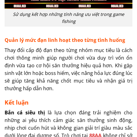
Sử dụng kết hợp những tính năng ưu việt trong game
fishing
Quản lý mức đạn linh hoạt theo từng tình huống
Thay đổi cấp độ đạn theo từng nhóm mục tiêu là cách
chơi thông minh giúp người chơi vừa duy trì vốn ổn
định vừa tạo cơ hội săn thưởng hiệu quả hơn. Khi gặp
sinh vật lớn hoặc boss hiếm, việc nâng hỏa lực đúng lúc
sẽ giúp tăng khả năng chốt mục tiêu và nhận giá trị
thưởng hấp dẫn hơn.
Kết luận
Bắn cá siêu thị
là lựa chọn đáng trải nghiệm cho
những ai yêu thích cảm giác săn thưởng sinh động,
nhịp chơi cuốn hút và không gian giải trí giàu màu sắc
dưới lòng đại dương số. Trò chơi tại
88AA
không chỉ sở