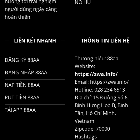
hướng tới trải nghiệm
NỔ HŨ
người dùng ngày càng
hoàn thiện.
LIÊN KẾT NHANH
THÔNG TIN LIÊN HỆ
Thương hiệu: 88aa
ĐĂNG KÝ 88AA
Website:
ĐĂNG NHẬP 88AA
https://zwa.info/
Email: https://zwa.info/
NẠP TIỀN 88AA
Hotline: 028 234 6513
RÚT TIỀN 88AA
Địa chỉ: 15 Đường Số 6,
Bình Hưng Hoà B, Bình
TẢI APP 88AA
Tân, Hồ Chí Minh,
Vietnam
Zipcode: 70000
Hashtags