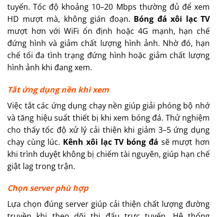
tuyến. Tốc độ khoảng 10–20 Mbps thường đủ để xem
HD mượt mà, không gián đoạn.
Bóng đá xôi lạc TV
mượt hơn với WiFi ổn định hoặc 4G mạnh, hạn chế
đứng hình và giảm chất lượng hình ảnh. Nhờ đó, hạn
chế tối đa tình trạng đứng hình hoặc giảm chất lượng
hình ảnh khi đang xem.
Tắt ứng dụng nền khi xem
Việc tắt các ứng dụng chạy nền giúp giải phóng bộ nhớ
và tăng hiệu suất thiết bị khi xem bóng đá. Thử nghiệm
cho thấy tốc độ xử lý cải thiện khi giảm 3–5 ứng dụng
chạy cùng lúc.
Kênh xôi lạc TV bóng đá
sẽ mượt hơn
khi trình duyệt không bị chiếm tài nguyên, giúp hạn chế
giật lag trong trận.
Chọn server phù hợp
Lựa chọn đúng server giúp cải thiện chất lượng đường
truyền khi theo dõi thi đấu trực tuyến. Hệ thống