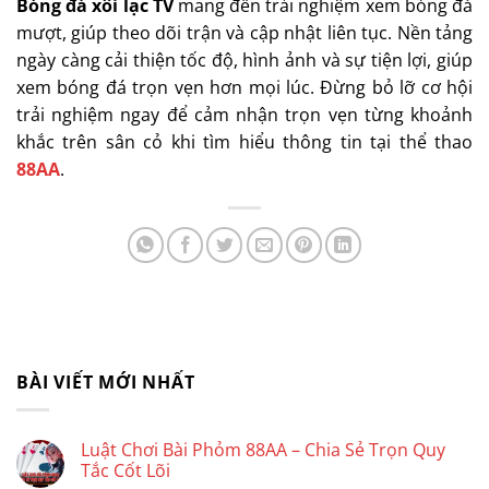
Bóng đá xôi lạc TV
mang đến trải nghiệm xem bóng đá
mượt, giúp theo dõi trận và cập nhật liên tục. Nền tảng
ngày càng cải thiện tốc độ, hình ảnh và sự tiện lợi, giúp
xem bóng đá trọn vẹn hơn mọi lúc. Đừng bỏ lỡ cơ hội
trải nghiệm ngay để cảm nhận trọn vẹn từng khoảnh
khắc trên sân cỏ khi tìm hiểu thông tin tại thể thao
88AA
.
BÀI VIẾT MỚI NHẤT
Luật Chơi Bài Phỏm 88AA – Chia Sẻ Trọn Quy
Tắc Cốt Lõi