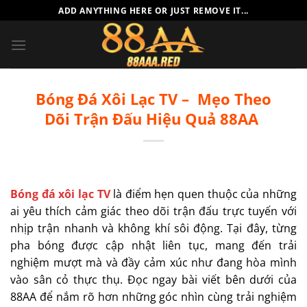
Chuyển
ADD ANYTHING HERE OR JUST REMOVE IT...
đến
nội
dung
Bóng Đá Xôi Lạc TV – Mẹo Theo
Dõi Trận Đấu Hiệu Quả 88AA
Bóng đá xôi lạc TV
là điểm hẹn quen thuộc của những
ai yêu thích cảm giác theo dõi trận đấu trực tuyến với
nhịp trận nhanh và không khí sôi động. Tại đây, từng
pha bóng được cập nhật liên tục, mang đến trải
nghiệm mượt mà và đầy cảm xúc như đang hòa mình
vào sân cỏ thực thụ. Đọc ngay bài viết bên dưới của
88AA để nắm rõ hơn những góc nhìn cùng trải nghiệm