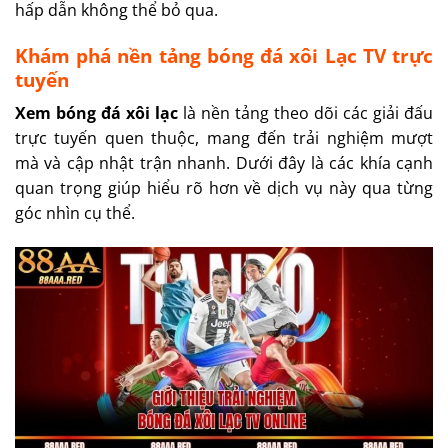
hấp dẫn không thể bỏ qua.
Khám phá nền tảng bóng đá xôi Lạc TV trực
tuyến
Xem bóng đá xôi lạc
là nền tảng theo dõi các giải đấu
trực tuyến quen thuộc, mang đến trải nghiệm mượt
mà và cập nhật trận nhanh. Dưới đây là các khía cạnh
quan trọng giúp hiểu rõ hơn về dịch vụ này qua từng
góc nhìn cụ thể.