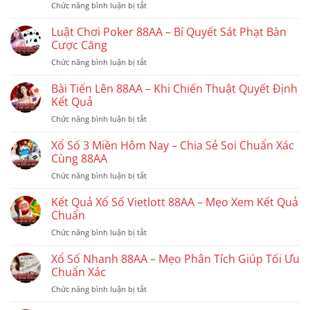
ở
Chức năng bình luận bị tắt
Luật
Chơi
Luật Chơi Poker 88AA – Bí Quyết Sát Phạt Bàn
Bài
Cược Căng
Phỏm
ở
Chức năng bình luận bị tắt
88AA
Luật
–
Chơi
Bài Tiến Lên 88AA – Khi Chiến Thuật Quyết Định
Chia
Poker
Sẻ
Kết Quả
88AA
Trọn
ở
Chức năng bình luận bị tắt
–
Quy
Bài
Bí
Tắc
Tiến
Xổ Số 3 Miền Hôm Nay – Chia Sẻ Soi Chuẩn Xác
Quyết
Cốt
Lên
Sát
Cùng 88AA
Lõi
88AA
Phạt
ở
Chức năng bình luận bị tắt
–
Bàn
Xổ
Khi
Cược
Số
Kết Quả Xổ Số Vietlott 88AA – Mẹo Xem Kết Quả
Chiến
Căng
3
Thuật
Chuẩn
Miền
Quyết
ở
Chức năng bình luận bị tắt
Hôm
Định
Kết
Nay
Kết
Quả
Xổ Số Nhanh 88AA – Mẹo Phân Tích Giúp Tối Ưu
–
Quả
Xổ
Chia
Chuẩn Xác
Số
Sẻ
ở
Chức năng bình luận bị tắt
Vietlott
Soi
Xổ
88AA
Chuẩn